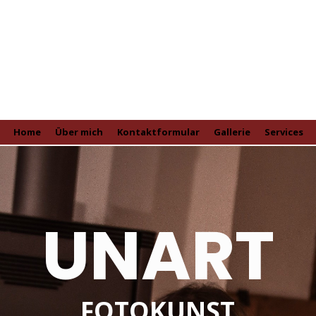
Home
Über mich
Kontaktformular
Gallerie
Services
UNART
FOTOKUNST